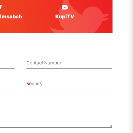
ifmsabah
KupiTV