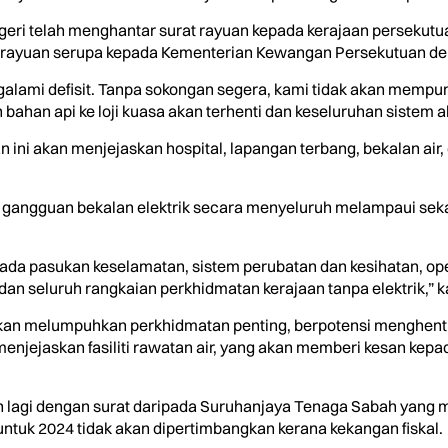
eri telah menghantar surat rayuan kepada kerajaan persekutu
at rayuan serupa kepada Kementerian Kewangan Persekutuan de
mengalami defisit. Tanpa sokongan segera, kami tidak akan mem
ahan api ke loji kuasa akan terhenti dan keseluruhan sistem a
san ini akan menjejaskan hospital, lapangan terbang, bekalan air,
angguan bekalan elektrik secara menyeluruh melampaui sekad
da pasukan keselamatan, sistem perubatan dan kesihatan, oper
an seluruh rangkaian perkhidmatan kerajaan tanpa elektrik,” k
an melumpuhkan perkhidmatan penting, berpotensi menghentik
njejaskan fasiliti rawatan air, yang akan memberi kesan kepad
kan lagi dengan surat daripada Suruhanjaya Tenaga Sabah yang
ntuk 2024 tidak akan dipertimbangkan kerana kekangan fiskal.