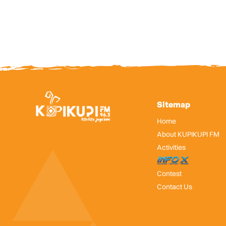
Sitemap
Home
About KUPIKUPI FM
Activities
InfoX
Contest
Contact Us