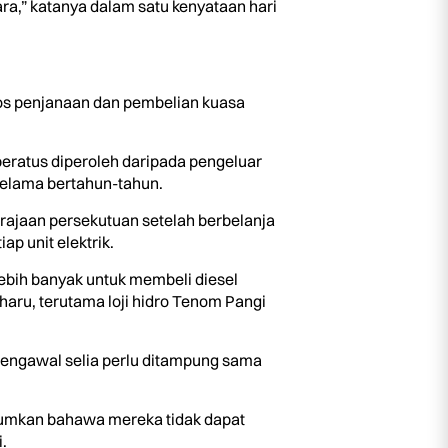
ara,” katanya dalam satu kenyataan hari
 kos penjanaan dan pembelian kuasa
peratus diperoleh daripada pengeluar
selama bertahun-tahun.
erajaan persekutuan setelah berbelanja
p unit elektrik.
lebih banyak untuk membeli diesel
aru, terutama loji hidro Tenom Pangi
 pengawal selia perlu ditampung sama
lumkan bahawa mereka tidak dapat
.