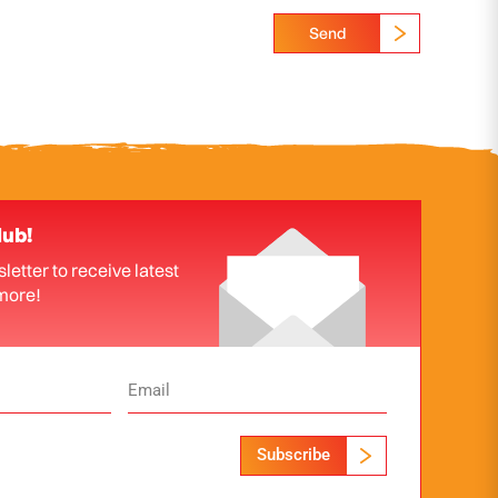
Send
lub!
letter to receive latest
more!
Subscribe