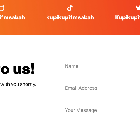
ifmsabah
kupikupifmsabah
Kupikup
o us!
 with you shortly.