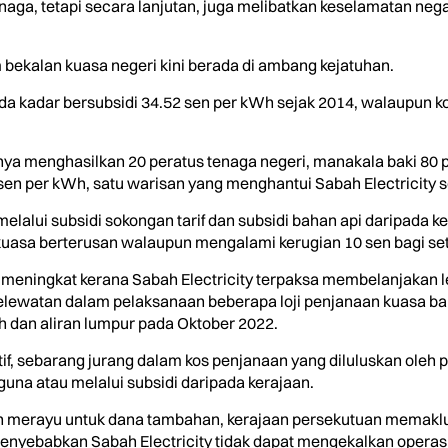
naga, tetapi secara lanjutan, juga melibatkan keselamatan neg
m bekalan kuasa negeri kini berada di ambang kejatuhan.
 pada kadar bersubsidi 34.52 sen per kWh sejak 2014, walaupun
hanya menghasilkan 20 peratus tenaga negeri, manakala baki 80 
 sen per kWh, satu warisan yang menghantui Sabah Electricity 
elalui subsidi sokongan tarif dan subsidi bahan api daripada k
uasa berterusan walaupun mengalami kerugian 10 sen bagi setia
h meningkat kerana Sabah Electricity terpaksa membelanjakan 
kelewatan dalam pelaksanaan beberapa loji penjanaan kuasa bah
h dan aliran lumpur pada Oktober 2022.
if, sebarang jurang dalam kos penjanaan yang diluluskan oleh
a atau melalui subsidi daripada kerajaan.
ah merayu untuk dana tambahan, kerajaan persekutuan memak
yebabkan Sabah Electricity tidak dapat mengekalkan operasi