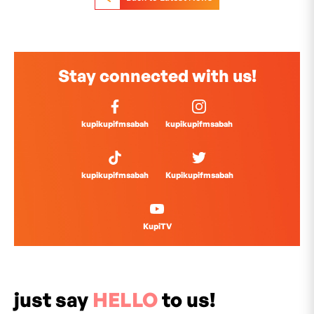
Stay connected with us!
kupikupifmsabah
kupikupifmsabah
kupikupifmsabah
Kupikupifmsabah
KupiTV
just say
HELLO
to us!