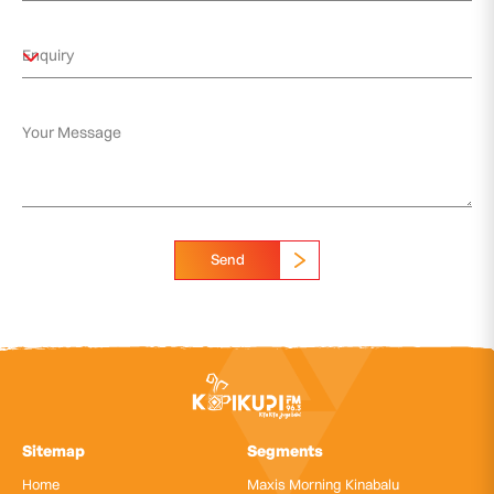
Send
Sitemap
Segments
Home
Maxis Morning Kinabalu