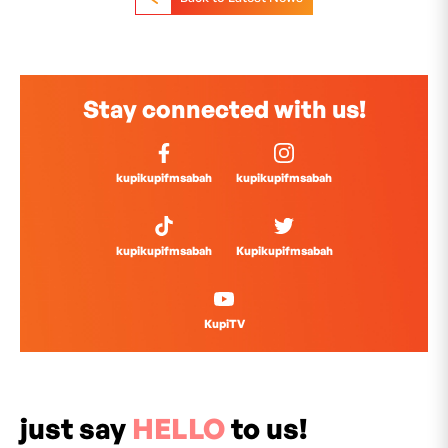
Stay connected with us!
kupikupifmsabah
kupikupifmsabah
kupikupifmsabah
Kupikupifmsabah
KupiTV
just say
HELLO
to us!