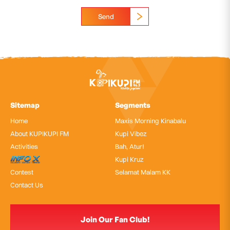
Send
Sitemap
Segments
Home
Maxis Morning Kinabalu
About KUPIKUPI FM
Kupi Vibez
Activities
Bah, Atur!
InfoX
Kupi Kruz
Contest
Selamat Malam KK
Contact Us
Join Our Fan Club!