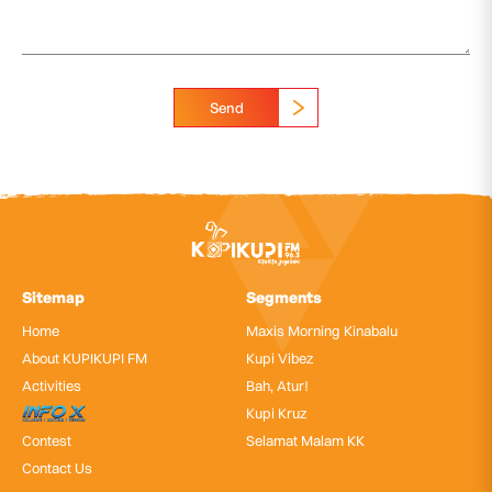
Send
Sitemap
Segments
Home
Maxis Morning Kinabalu
About KUPIKUPI FM
Kupi Vibez
Activities
Bah, Atur!
InfoX
Kupi Kruz
Contest
Selamat Malam KK
Contact Us