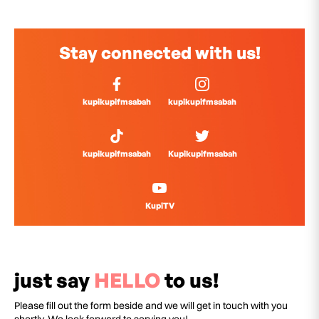
Stay connected with us!
kupikupifmsabah
kupikupifmsabah
kupikupifmsabah
Kupikupifmsabah
KupiTV
just say
HELLO
to us!
Please fill out the form beside and we will get in touch with you
shortly. We look forward to serving you!