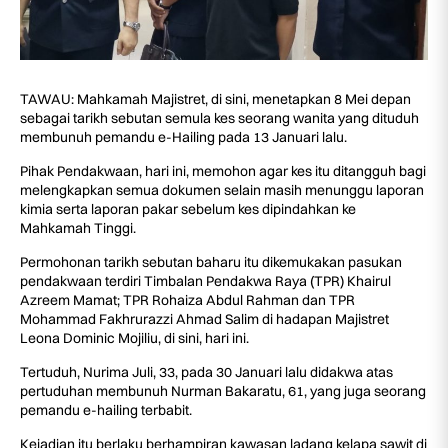
TAWAU: Mahkamah Majistret, di sini, menetapkan 8 Mei depan
sebagai tarikh sebutan semula kes seorang wanita yang dituduh
membunuh pemandu e-Hailing pada 13 Januari lalu.
Pihak Pendakwaan, hari ini, memohon agar kes itu ditangguh bagi
melengkapkan semua dokumen selain masih menunggu laporan
kimia serta laporan pakar sebelum kes dipindahkan ke
Mahkamah Tinggi.
Permohonan tarikh sebutan baharu itu dikemukakan pasukan
pendakwaan terdiri Timbalan Pendakwa Raya (TPR) Khairul
Azreem Mamat; TPR Rohaiza Abdul Rahman dan TPR
Mohammad Fakhrurazzi Ahmad Salim di hadapan Majistret
Leona Dominic Mojiliu, di sini, hari ini.
Tertuduh, Nurima Juli, 33, pada 30 Januari lalu didakwa atas
pertuduhan membunuh Nurman Bakaratu, 61, yang juga seorang
pemandu e-hailing terbabit.
Kejadian itu berlaku berhampiran kawasan ladang kelapa sawit di