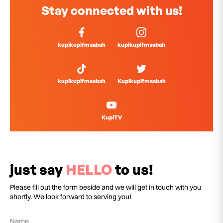
Stay connected with us!
kupikupifmsabah
kupikupifmsabah
kupikupifmsabah
Kupikupifmsabah
KupiTV
just say
HELLO
to us!
Please fill out the form beside and we will get in touch with you
shortly. We look forward to serving you!