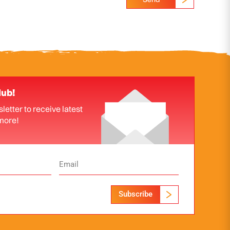
lub!
letter to receive latest
more!
Subscribe