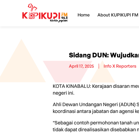
Home
About KUPIKUPI FM
Sidang DUN: Wujudkan
April 17, 2025
Info X Reporters
KOTA KINABALU: Kerajaan disaran me
negeri ini.
Ahli Dewan Undangan Negeri (ADUN) Si
koordinasi antara jabatan dan agensi 
“Sebagai contoh permohonan tanah unt
tidak dapat direalisasikan disebabkan