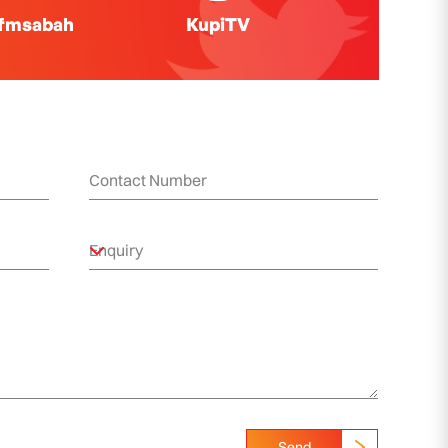
ifmsabah
KupiTV
Send