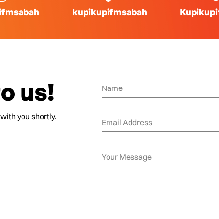
ifmsabah
kupikupifmsabah
Kupikup
o us!
 with you shortly.