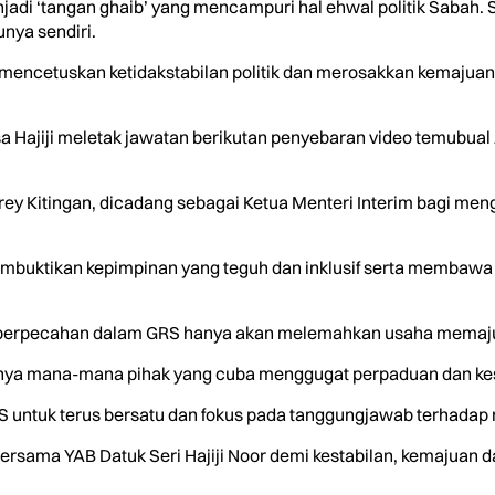
di ‘tangan ghaib’ yang mencampuri hal ehwal politik Sabah. S
nya sendiri.
encetuskan ketidakstabilan politik dan merosakkan kemajuan y
Hajiji meletak jawatan berikutan penyebaran video temubual
ffrey Kitingan, dicadang sebagai Ketua Menteri Interim bagi me
embuktikan kepimpinan yang teguh dan inklusif serta membawa 
perpecahan dalam GRS hanya akan melemahkan usaha memajuk
ya mana-mana pihak yang cuba menggugat perpaduan dan kest
untuk terus bersatu dan fokus pada tanggungjawab terhadap 
bersama YAB Datuk Seri Hajiji Noor demi kestabilan, kemajuan 