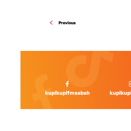
Previous
kupikupifmsabah
kupikup