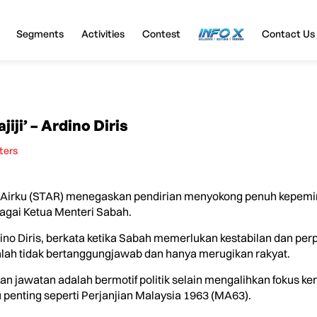
Segments
Activities
Contest
InfoX
Contact Us
iji’ – Ardino Diris
ters
ah Airku (STAR) menegaskan pendirian menyokong penuh kepem
bagai Ketua Menteri Sabah.
no Diris, berkata ketika Sabah memerlukan kestabilan dan per
ah tidak bertanggungjawab dan hanya merugikan rakyat.
kan jawatan adalah bermotif politik selain mengalihkan fokus
 penting seperti Perjanjian Malaysia 1963 (MA63).