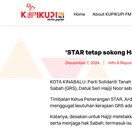
Home
About KUPIKUPI FM
‘STAR tetap sokong Haj
December 7, 2024
Info X Repor
KOTA KINABALU: Parti Solidariti Tan
Sabah (GRS), Datuk Seri Hajiji Noor se
Timbalan Ketua Penerangan STAR, Ardi
menggugat keutuhan kerajaan GRS adal
Katanya, desakan untuk Hajiji meletak
serta menjaga hak Sabah, termasuk isu