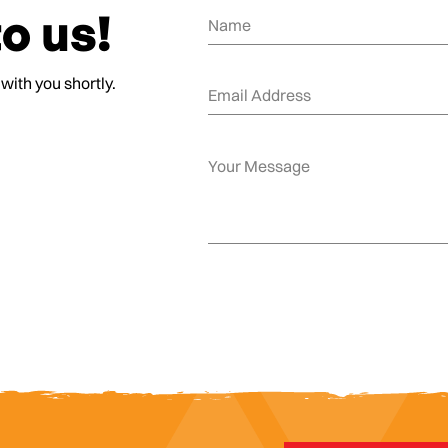
o us!
 with you shortly.