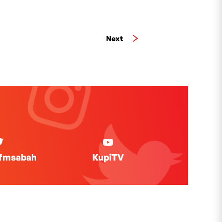
Next
ifmsabah
KupiTV