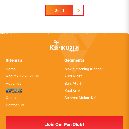
Send
Sitemap
Segments
Home
Maxis Morning Kinabalu
About KUPIKUPI FM
Kupi Vibez
Activities
Bah, Atur!
InfoX
Kupi Kruz
Contest
Selamat Malam KK
Contact Us
Join Our Fan Club!