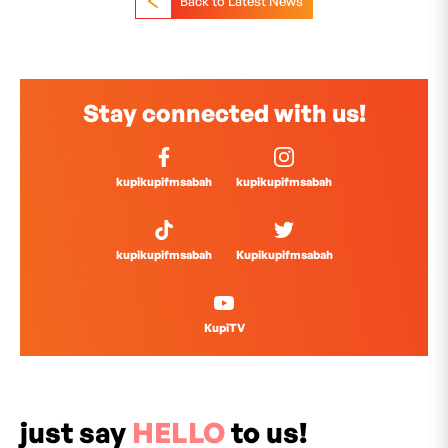
Back to Latest News
Stay connected with us!
kupikupifmsabah
kupikupifmsabah
kupikupifmsabah
Kupikupifmsabah
KupiTV
just say
HELLO
to us!