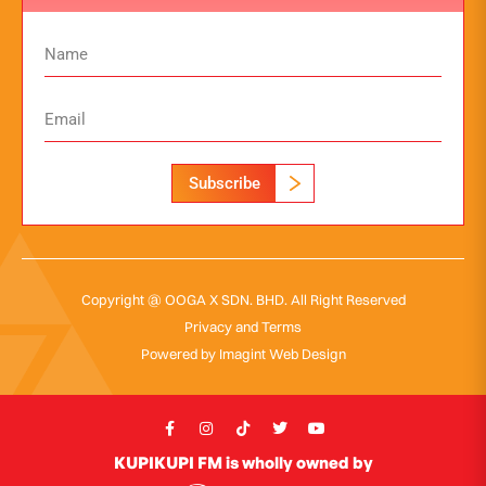
Subscribe
Copyright @ OOGA X SDN. BHD. All Right Reserved
Privacy and Terms
Powered by
Imagint Web Design
KUPIKUPI FM is wholly owned by