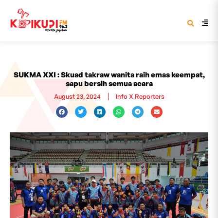
SUKMA XXI : Skuad takraw wanita raih emas keempat,
sapu bersih semua acara
August 23, 2024
Info X Reporters