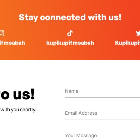
Stay connected with us!
ifmsabah
kupikupifmsabah
Kupikup
o us!
 with you shortly.