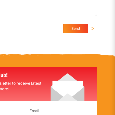
Send
lub!
letter to receive latest
more!