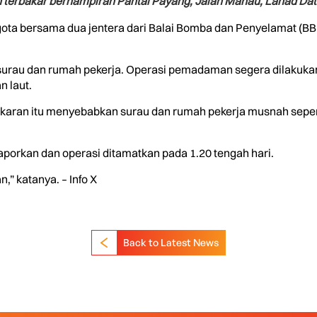
 terbakar berhampiran Pantai Payang, Jalan Manau, Lahad Dat
ota bersama dua jentera dari Balai Bomba dan Penyelamat (BBP
surau dan rumah pekerja. Operasi pemadaman segera dilakuka
n laut.
bakaran itu menyebabkan surau dan rumah pekerja musnah sepe
aporkan dan operasi ditamatkan pada 1.20 tengah hari.
” katanya. – Info X
Back to Latest News