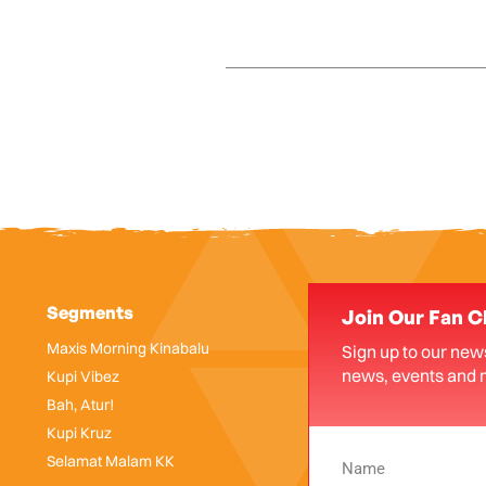
Segments
Join Our Fan C
Maxis Morning Kinabalu
Sign up to our news
news, events and 
Kupi Vibez
Bah, Atur!
Kupi Kruz
Selamat Malam KK