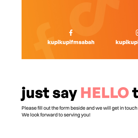
kupikupifmsabah
kupikup
just say
HELLO
t
Please fill out the form beside and we will get in touch
We look forward to serving you!