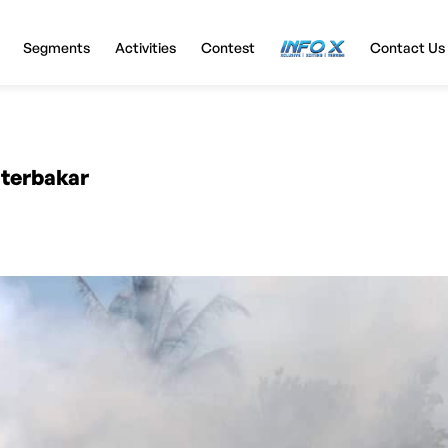
Segments
Activities
Contest
InfoX
Contact Us
terbakar