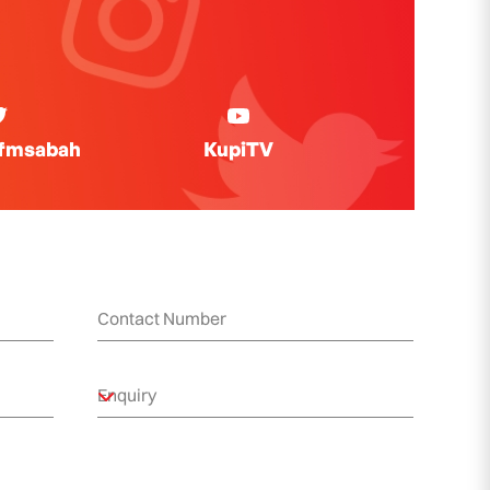
ifmsabah
KupiTV