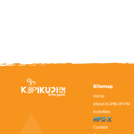
Sitemap
Home
About KUPIKUPI FM
Activities
InfoX
Contest