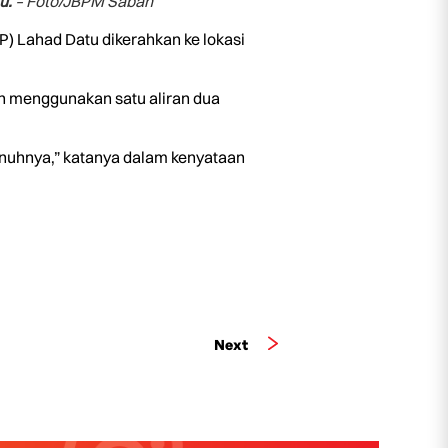
u.
– Foto/JBPM Sabah
) Lahad Datu dikerahkan ke lokasi
n menggunakan satu aliran dua
nuhnya,” katanya dalam kenyataan
Next