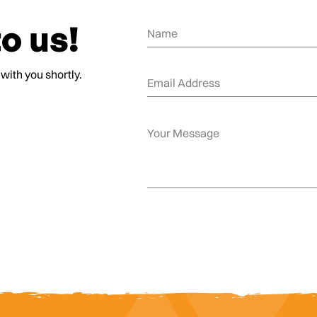
o us!
 with you shortly.