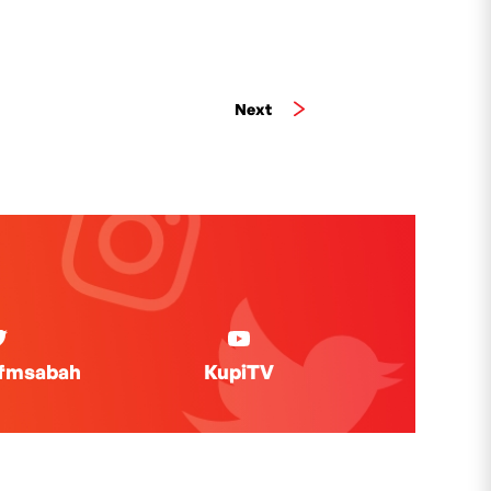
Next
ifmsabah
KupiTV