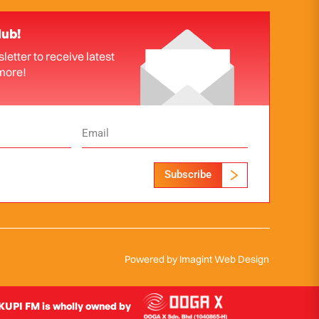
lub!
letter to receive latest
more!
Subscribe
Powered by
Imagint Web Design
UPI FM is wholly owned by