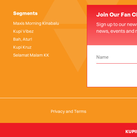
Segments
Join Our Fan C
Maxis Morning Kinabalu
Sign up to our news
news, events and 
Kupi Vibez
Bah, Atur!
Kupi Kruz
Selamat Malam KK
Privacy and Terms
KUPIK