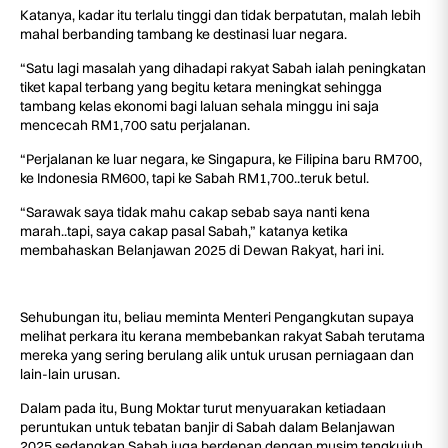
Katanya, kadar itu terlalu tinggi dan tidak berpatutan, malah lebih
mahal berbanding tambang ke destinasi luar negara.
“Satu lagi masalah yang dihadapi rakyat Sabah ialah peningkatan
tiket kapal terbang yang begitu ketara meningkat sehingga
tambang kelas ekonomi bagi laluan sehala minggu ini saja
mencecah RM1,700 satu perjalanan.
“Perjalanan ke luar negara, ke Singapura, ke Filipina baru RM700,
ke Indonesia RM600, tapi ke Sabah RM1,700..teruk betul.
“Sarawak saya tidak mahu cakap sebab saya nanti kena
marah..tapi, saya cakap pasal Sabah,” katanya ketika
membahaskan Belanjawan 2025 di Dewan Rakyat, hari ini.
Sehubungan itu, beliau meminta Menteri Pengangkutan supaya
melihat perkara itu kerana membebankan rakyat Sabah terutama
mereka yang sering berulang alik untuk urusan perniagaan dan
lain-lain urusan.
Dalam pada itu, Bung Moktar turut menyuarakan ketiadaan
peruntukan untuk tebatan banjir di Sabah dalam Belanjawan
2025 sedangkan Sabah juga berdepan dengan musim tengkujuh.