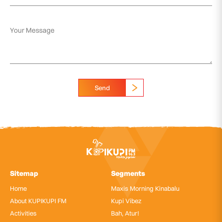
Send
Sitemap
Segments
Home
Maxis Morning Kinabalu
About KUPIKUPI FM
Kupi Vibez
Activities
Bah, Atur!