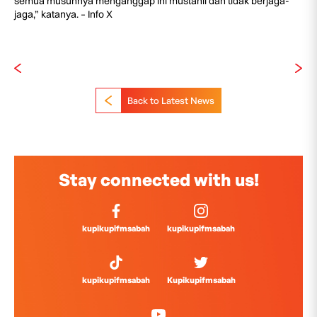
semua musuhnya menganggap ini mustahil dan tidak berjaga-
jaga,” katanya. – Info X
Back to Latest News
Stay connected with us!
kupikupifmsabah
kupikupifmsabah
kupikupifmsabah
Kupikupifmsabah