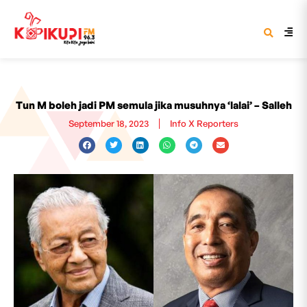
Tun M boleh jadi PM semula jika musuhnya ‘lalai’ – Salleh
September 18, 2023
Info X Reporters