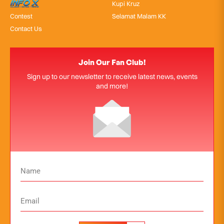
InfoX
Kupi Kruz
Contest
Selamat Malam KK
Contact Us
Join Our Fan Club!
Sign up to our newsletter to receive latest news, events
and more!