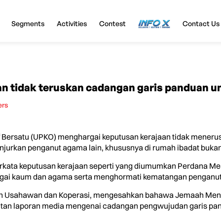
Segments
Activities
Contest
InfoX
Contact Us
n tidak teruskan cadangan garis panduan u
ers
 Bersatu (UPKO) menghargai keputusan kerajaan tidak mener
njurkan penganut agama lain, khususnya di rumah ibadat bukan
kata keputusan kerajaan seperti yang diumumkan Perdana Ment
gai kaum dan agama serta menghormati kematangan penganut Is
an Usahawan dan Koperasi, mengesahkan bahawa Jemaah Ment
tan laporan media mengenai cadangan pengwujudan garis pan