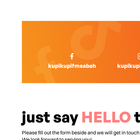
kupikupifmsabah
kupikup
just say
HELLO
t
Please fill out the form beside and we will get in touch
We look forward to serving you!