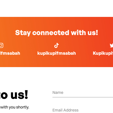
Stay connected with us!
ifmsabah
kupikupifmsabah
Kupikup
o us!
 with you shortly.