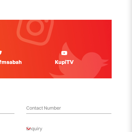
ifmsabah
KupiTV