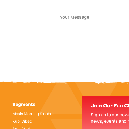
Segments
Join Our Fan C
Maxis Morning Kinabalu
Sign up to our news
news, events and 
Kupi Vibez
Bah, Atur!