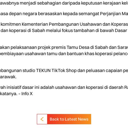
wabnya menjadi sebahagian daripada keputusan kerajaan kel
asa depan negara berasaskan kepada semangat Perjanjian Mal
n komitmen Kementerian Pembangunan Usahawan dan Koperasi
n koperasi di Sabah melalui fokus tambahan di bawah Dasar
emulakan pelaksanaan projek premis Tamu Desa di Sabah dan S
 pembiayaan usahawan tamu dan bantuan khas koperasi pelan
pembangunan studio TEKUN TikTok Shop dan peluasan capaian p
 Sarawak.
h inisiatif dasar ini adalah usahawan dan koperasi di daerah
katanya. – Info X
Back to Latest News