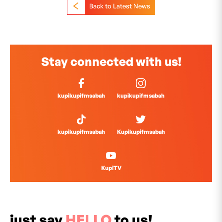
Back to Latest News
Stay connected with us!
kupikupifmsabah
kupikupifmsabah
kupikupifmsabah
Kupikupifmsabah
KupiTV
just say
HELLO
to us!