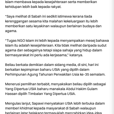
Islam membawa kepada kesejahteraan serta memberikan
kehidupan lebih baik kepada rakyat.
“Saya melihat di Sabah ini sedikit istimewa kerana tiada
kerenggangan sesama kita malahan kekeluargaan itu lebih
memberikan satu keyakinan walaupun berlainan budaya dan
agama.
“Tugas NGO Islam ini lebih kepada menyampaikan mesej bahawa
Islam itu adalah kesejahteraan. Kita tidak melihat daripada sudut
agama dan sebagainya tetapi siapa sahaja yang hidup dalam
bermasyarakat ini perlu ada kerjasama,” katanya.
Beliau berkata demikian dalam sidang media, di sini, hari ini
berkaitan kepimpinan baharu USIA yang dipilih dalam
Perhimpunan Agung Tahunan Perwakilan Usia ke-35 semalam.
Menerusi pemilihan terbabit, menyaksikan beliau dipilih sebagai
Yang Dipertua USIA baharu manakala Abdul Hakim Gulam
Hassan dipilih Timbalan Yang Dipertua USIA.
Mengulas lanjut, Sapawi menyatakan USIA lebih terbuka dalam
memberi khidmat kepada masyarakat di Sabah walaupun
berlainan latar belakang termasuklah menzahirkan idea-idea