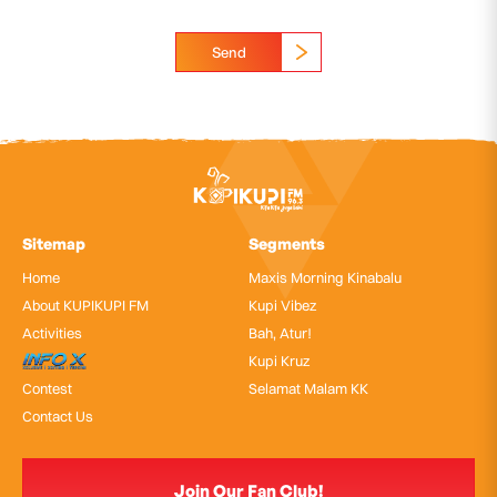
Send
Sitemap
Segments
Home
Maxis Morning Kinabalu
About KUPIKUPI FM
Kupi Vibez
Activities
Bah, Atur!
InfoX
Kupi Kruz
Contest
Selamat Malam KK
Contact Us
Join Our Fan Club!