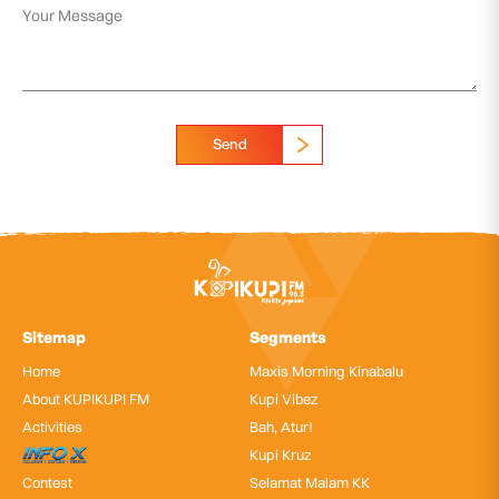
Send
Sitemap
Segments
Home
Maxis Morning Kinabalu
About KUPIKUPI FM
Kupi Vibez
Activities
Bah, Atur!
InfoX
Kupi Kruz
Contest
Selamat Malam KK