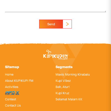
Send
Sitemap
Segments
Home
Maxis Morning Kinabalu
About KUPIKUPI FM
Kupi Vibez
Activities
Bah, Atur!
InfoX
Kupi Kruz
Contest
Selamat Malam KK
Contact Us