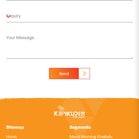
Send
Sitemap
Segments
Home
Maxis Morning Kinabalu