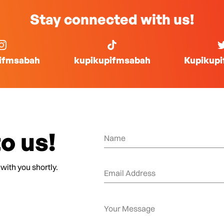
Stay connected with us!
ifmsabah
kupikupifmsabah
Kupikup
o us!
 with you shortly.