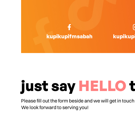
kupikupifmsabah
kupikup
just say
HELLO
t
Please fill out the form beside and we will get in touch
We look forward to serving you!