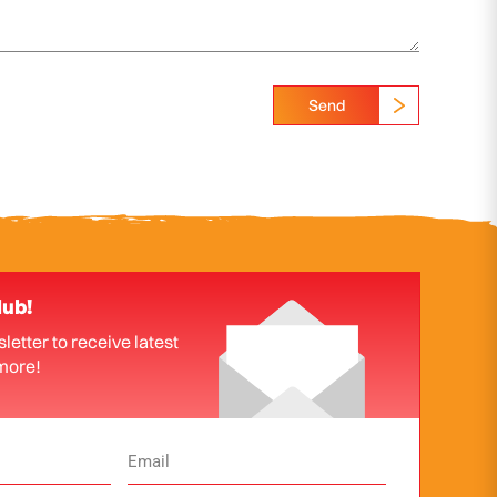
Send
lub!
letter to receive latest
more!