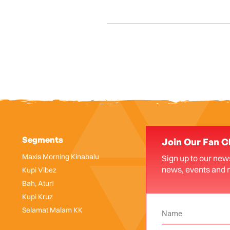
Segments
Join Our Fan C
Maxis Morning Kinabalu
Sign up to our news
news, events and 
Kupi Vibez
Bah, Atur!
Kupi Kruz
Selamat Malam KK