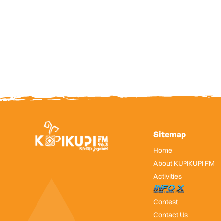
Sitemap
Home
About KUPIKUPI FM
Activities
InfoX
Contest
Contact Us