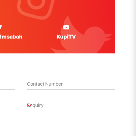
ifmsabah
KupiTV