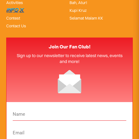
Activities
Bah, Atur!
InfoX
Kupi Kruz
Contest
Selamat Malam KK
Contact Us
Join Our Fan Club!
Sign up to our newsletter to receive latest news, events
and more!