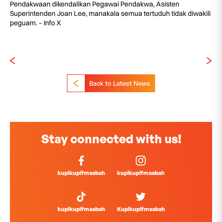
Pendakwaan dikendalikan Pegawai Pendakwa, Asisten
Superintenden Joan Lee, manakala semua tertuduh tidak diwakili
peguam. – Info X
Back to Latest News
Stay connected with us!
kupikupifmsabah
kupikupifmsabah
kupikupifmsabah
Kupikupifmsabah