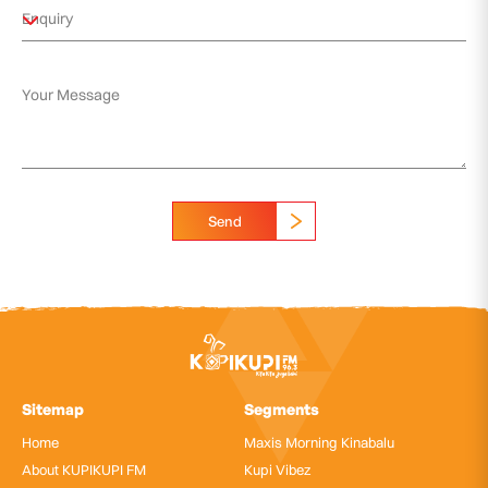
Send
Sitemap
Segments
Home
Maxis Morning Kinabalu
About KUPIKUPI FM
Kupi Vibez