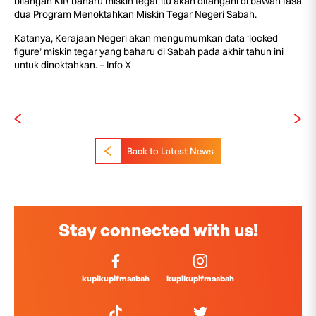
bilangan KIR baharu miskin tegar itu akan ditangani di bawah fasa
dua Program Menoktahkan Miskin Tegar Negeri Sabah.
Katanya, Kerajaan Negeri akan mengumumkan data ‘locked
figure’ miskin tegar yang baharu di Sabah pada akhir tahun ini
untuk dinoktahkan. – Info X
Back to Latest News
Stay connected with us!
kupikupifmsabah
kupikupifmsabah