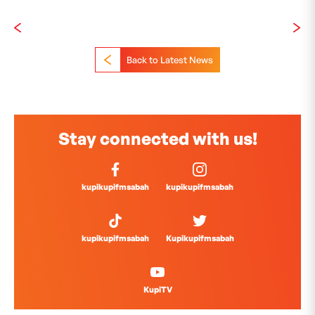
Back to Latest News
Stay connected with us!
kupikupifmsabah
kupikupifmsabah
kupikupifmsabah
Kupikupifmsabah
KupiTV