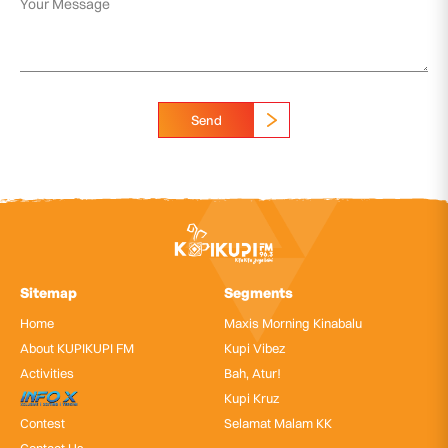
Send
Sitemap
Segments
Home
Maxis Morning Kinabalu
About KUPIKUPI FM
Kupi Vibez
Activities
Bah, Atur!
InfoX
Kupi Kruz
Contest
Selamat Malam KK