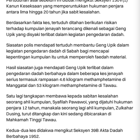
Pertuduhan asal sebelum ini dibuat mengikut Seksyen 130V(1)
Kanun Keseksaan yang memperuntukkan hukuman penjara
antara lima hingga 20 tahun jika sabit kesalahan.
Berdasarkan fakta kes, tertuduh ditahan berikutan risikan
terhadap kumpulan jenayah terancang dikenali sebagai Geng
Upik yang disyaki terlibat dalam kegiatan pengedaran dadah.
Siasatan polis mendapati tertuduh membantu Geng Upik dalam
kegiatan pengedaran dadah di Sabah bagi mencapai
kepentingan kumpulan itu untuk memperoleh faedah material.
Hasil siasatan juga mendapati Geng Upik terlibat dalam
pengedaran dadah berbahaya dalam beberapa kes jenayah
serius termasuk rampasan 4.6 kilogram methamphetamine di
Manggatal dan 53 kilogram methamphetamine di Tawau.
Satu lagi tangkapan membawa kepada sabitan kesalahan
seorang ahli kumpulan, Syafilah Pawawoi, yang dijatuhi hukuman
penjara 12 tahun, manakala seorang lagi ahli kumpulan, Zulkahar
Dusing, turut ditangkap dan kini sedang dibicarakan di
Mahkamah Tinggi Tawau.
Kedua-dua kes didakwa mengikut Seksyen 39B Akta Dadah
Berbahaya 1952.