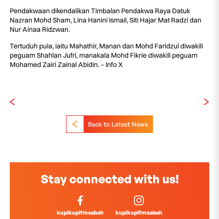
Pendakwaan dikendalikan Timbalan Pendakwa Raya Datuk
Nazran Mohd Sham, Lina Hanini Ismail, Siti Hajar Mat Radzi dan
Nur Ainaa Ridzwan.
Tertuduh pula, iaitu Mahathir, Manan dan Mohd Faridzul diwakili
peguam Shahlan Jufri, manakala Mohd Fikrie diwakili peguam
Mohamed Zairi Zainal Abidin. – Info X
Back to Latest News
Stay connected with us!
kupikupifmsabah
kupikupifmsabah