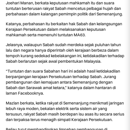
Joehari Manan, berkata keputusan mahkamah itu dan suara
tuntutan berterusan rakyat Sabah mencetus pelbagai hujah dan
perbahasan dalam kalangan pemimpin politik dari Semenanjung.
Katanya, perbahasan itu berkaitan hak Sabah dan kelangsungan
Kerajaan Persekutuan dalam melaksanakan keputusan
mahkamah serta memenuhi tuntutan MA63.
Jelasnya, walaupun Sabah sudah merdeka sejak puluhan tahun
lalu dan negara hanya diperintah oleh kerajaan berbeza dalam
tempoh kurang sedekad kebelakangan ini, ketidakadilan terhadap
Sabah berlarutan sejak awal pembentukan Malaysia.
“Tuntutan dan suara Sabahan hari ini adalah hasil ketidakadilan
berpanjangan kerajaan Persekutuan terhadap Sabah. Jurang
pembangunan dan kemajuan antara Semenanjung dengan
Sabah dan Sarawak amat ketara,” katanya dalam hantaran di
laman Facebooknya.
Mazlan berkata, ketika rakyat di Semenanjung menikmati jaringan
lebuh raya moden, bekalan elektrik serta sistem air yang
tersusun, rakyat Sabah masih berdepan isu asas itu secara serius
dan terpaksa terus menagih simpati Kerajaan Persekutuan.
Beliau turut membandingkan limpahan pembangunan di