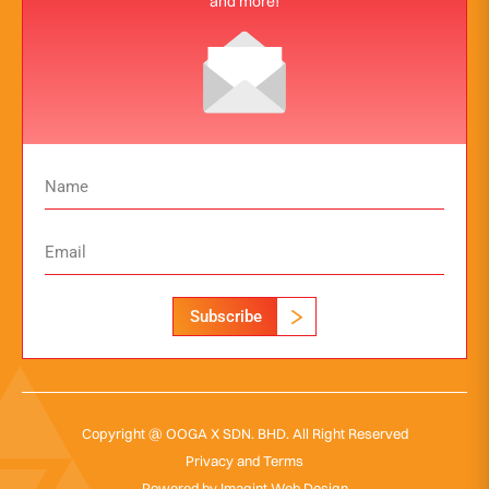
and more!
Subscribe
Copyright @ OOGA X SDN. BHD. All Right Reserved
Privacy and Terms
Powered by
Imagint Web Design