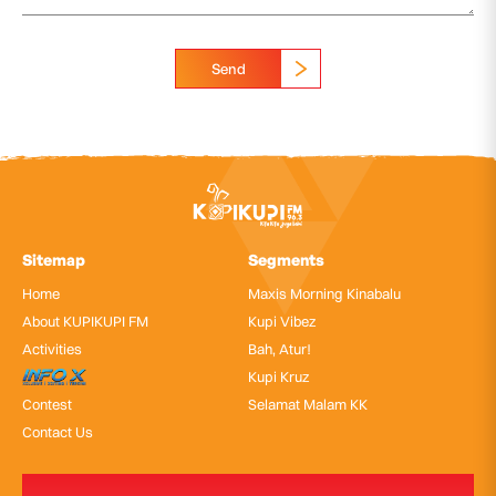
Send
Sitemap
Segments
Home
Maxis Morning Kinabalu
About KUPIKUPI FM
Kupi Vibez
Activities
Bah, Atur!
InfoX
Kupi Kruz
Contest
Selamat Malam KK
Contact Us