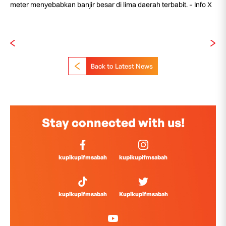
meter menyebabkan banjir besar di lima daerah terbabit. – Info X
Back to Latest News
Stay connected with us!
kupikupifmsabah
kupikupifmsabah
kupikupifmsabah
Kupikupifmsabah