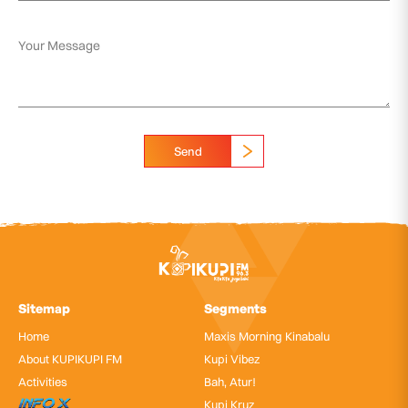
Send
Sitemap
Segments
Home
Maxis Morning Kinabalu
About KUPIKUPI FM
Kupi Vibez
Activities
Bah, Atur!
InfoX
Kupi Kruz