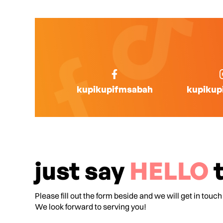
kupikupifmsabah
kupikup
just say
HELLO
t
Please fill out the form beside and we will get in touch
We look forward to serving you!