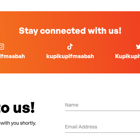
Stay connected with us!
ifmsabah
kupikupifmsabah
Kupikup
o us!
 with you shortly.