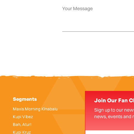
Segments
Join Our Fan C
Maxis Morning Kinabalu
Sign up to our news
news, events and 
Kupi Vibez
Bah, Atur!
Kupi Kruz