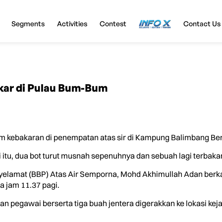
Segments
Activities
Contest
InfoX
Contact Us
akar di Pulau Bum-Bum
bakaran di penempatan atas sir di Kampung Balimbang Berjasa
i itu, dua bot turut musnah sepenuhnya dan sebuah lagi terbakar
elamat (BBP) Atas Air Semporna, Mohd Akhimullah Adan berk
 jam 11.37 pagi.
n pegawai berserta tiga buah jentera digerakkan ke lokasi kej