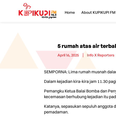
Home
About KUPIKUPI FM
5 rumah atas air terb
April 16, 2025
Info X Reporters
SEMPORNA: Lima rumah musnah dalam ke
Dalam kejadian kira-kira jam 11.30 pag
Pemangku Ketua Balai Bomba dan Peny
kecemasan berhubung kejadian itu pada
Katanya, sepasukan sepuluh anggota da
pemadaman.