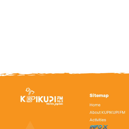
Sitemap
Home
About KUPIKUPI FM
Activities
InfoX