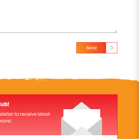
Send
lub!
letter to receive latest
more!