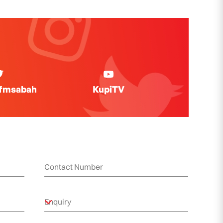
ifmsabah
KupiTV