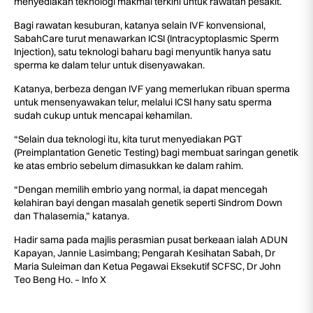
menyediakan teknologi makmal terkini untuk rawatan pesakit.
Bagi rawatan kesuburan, katanya selain IVF konvensional,
SabahCare turut menawarkan ICSI (Intracyptoplasmic Sperm
Injection), satu teknologi baharu bagi menyuntik hanya satu
sperma ke dalam telur untuk disenyawakan.
Katanya, berbeza dengan IVF yang memerlukan ribuan sperma
untuk mensenyawakan telur, melalui ICSI hany satu sperma
sudah cukup untuk mencapai kehamilan.
“Selain dua teknologi itu, kita turut menyediakan PGT
(Preimplantation Genetic Testing) bagi membuat saringan genetik
ke atas embrio sebelum dimasukkan ke dalam rahim.
“Dengan memilih embrio yang normal, ia dapat mencegah
kelahiran bayi dengan masalah genetik seperti Sindrom Down
dan Thalasemia,” katanya.
Hadir sama pada majlis perasmian pusat berkeaan ialah ADUN
Kapayan, Jannie Lasimbang; Pengarah Kesihatan Sabah, Dr
Maria Suleiman dan Ketua Pegawai Eksekutif SCFSC, Dr John
Teo Beng Ho. – Info X