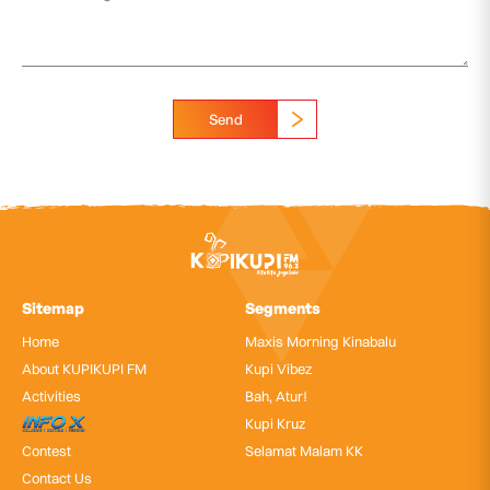
Send
Sitemap
Segments
Home
Maxis Morning Kinabalu
About KUPIKUPI FM
Kupi Vibez
Activities
Bah, Atur!
InfoX
Kupi Kruz
Contest
Selamat Malam KK
Contact Us