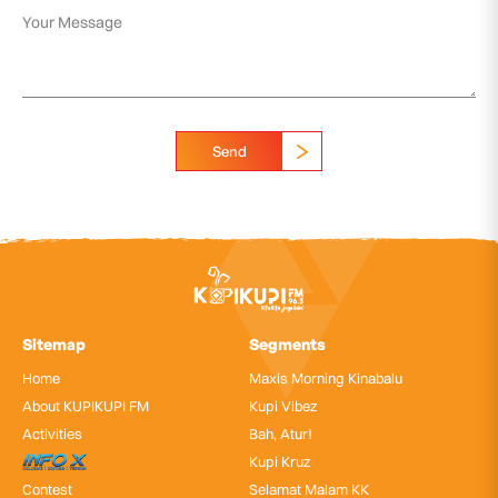
Send
Sitemap
Segments
Home
Maxis Morning Kinabalu
About KUPIKUPI FM
Kupi Vibez
Activities
Bah, Atur!
InfoX
Kupi Kruz
Contest
Selamat Malam KK