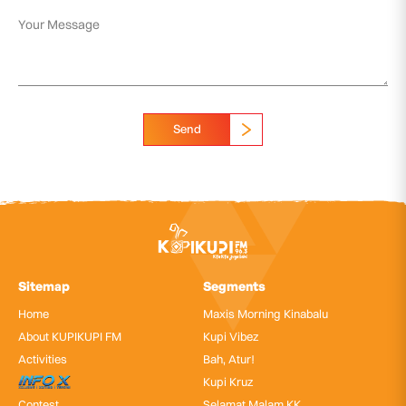
Send
Sitemap
Segments
Home
Maxis Morning Kinabalu
About KUPIKUPI FM
Kupi Vibez
Activities
Bah, Atur!
InfoX
Kupi Kruz
Contest
Selamat Malam KK