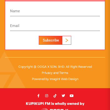
Subscribe
Copyright @ OOGA X SDN. BHD. All Right Reserved
Privacy and Terms
Powered by
Imagint Web Design
KUPIKUPI FM is wholly owned by