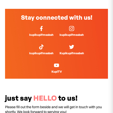
Stay connected with us!
kupikupifmsabah
kupikupifmsabah
kupikupifmsabah
Kupikupifmsabah
KupiTV
just say
HELLO
to us!
Please fill out the form beside and we will get in touch with you
shortly. We look forward to serving you!