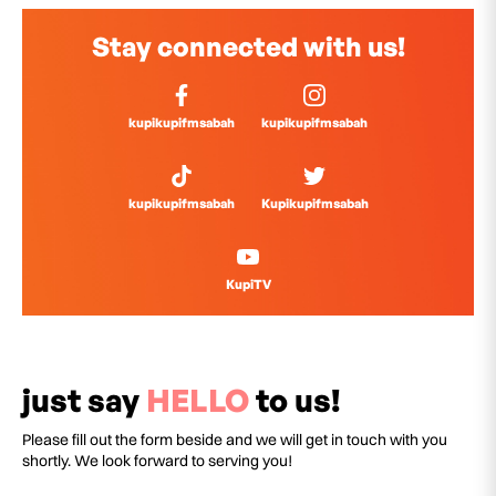
Stay connected with us!
kupikupifmsabah
kupikupifmsabah
kupikupifmsabah
Kupikupifmsabah
KupiTV
just say
HELLO
to us!
Please fill out the form beside and we will get in touch with you
shortly. We look forward to serving you!