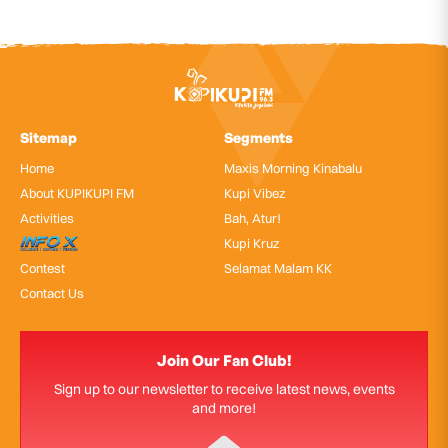
Sitemap
Segments
Home
Maxis Morning Kinabalu
About KUPIKUPI FM
Kupi Vibez
Activities
Bah, Atur!
InfoX
Kupi Kruz
Contest
Selamat Malam KK
Contact Us
Join Our Fan Club!
Sign up to our newsletter to receive latest news, events
and more!