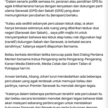
“Dalam senario politik semasa ini, peranan atau pendirian GPS itu
agak kritikal kerana hanya dengan kenyataan dan dukungan parti
utama Sarawak (GPS) dan Sabah (GRS) yang akan
memungkinkan perubahan itu (kerajaan) berlaku.
“Kalau ada sedikit sebanyak percubaan tebuk atap, ia akan
hanya berasas sekiranya ada ruang yang diberikan kedua-dua
negeri (Sarawak dan Sabah)… saya pilih majlis ini untuk
menyampaikan bahawa kes tebuk atap kalau nak digunakan lagi
(naratif) dukungan Sabah dan Sarawak, ia terbatal secara
sendirinya,” katanya seperti dilaporkan Bernama.
Beliau berkata demikian ketika berucap pada Sesi Dialog Perdana
Menteri bersama Ketua Pengarang serta Pengarang-Pengarang
Kanan Media Elektronik, Media Cetak dan Dalam Talian di
Putrajaya hari ini.
Anwar berkata, Abang Johari turut mendedahkan ada beberapa
percubaan yang agak terdesak untuk memujuk beliau dan
partinya, namun Premier Sarawak itu menolak dengan tegas.
“Katanya dalam beberapa pertemuan terakhir ada percubaan itu
dan beliau secara konsisten menolak dengan tegas bahawa tidak
akan melayani sebarang perbincangan untuk meretakkan
hubungan Sarawak dan Persekutuan serta hubungan dengan