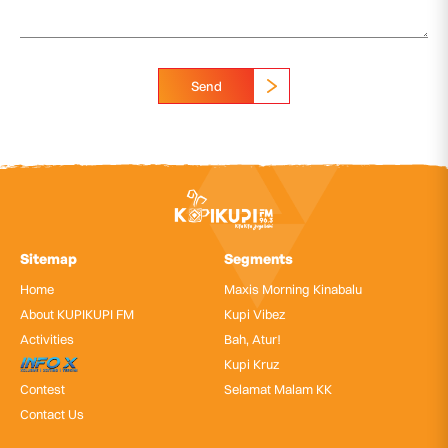
Send
Sitemap
Segments
Home
Maxis Morning Kinabalu
About KUPIKUPI FM
Kupi Vibez
Activities
Bah, Atur!
InfoX
Kupi Kruz
Contest
Selamat Malam KK
Contact Us