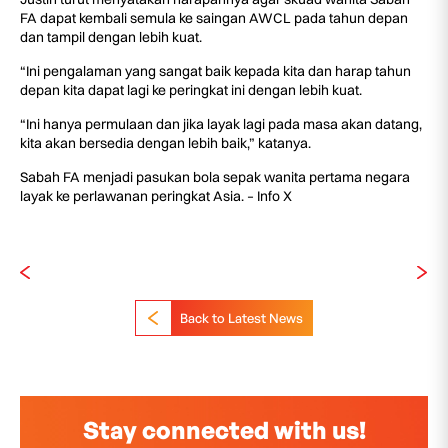
FA dapat kembali semula ke saingan AWCL pada tahun depan
dan tampil dengan lebih kuat.
“Ini pengalaman yang sangat baik kepada kita dan harap tahun
depan kita dapat lagi ke peringkat ini dengan lebih kuat.
“Ini hanya permulaan dan jika layak lagi pada masa akan datang,
kita akan bersedia dengan lebih baik,” katanya.
Sabah FA menjadi pasukan bola sepak wanita pertama negara
layak ke perlawanan peringkat Asia. – Info X
Back to Latest News
Stay connected with us!