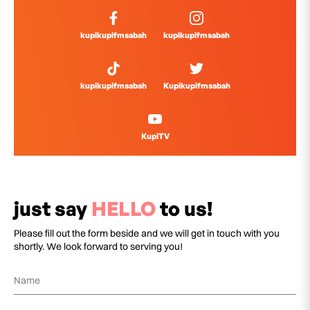
kupikupifmsabah
kupikupifmsabah
kupikupifmsabah
Kupikupifmsabah
KupiTV
just say
HELLO
to us!
Please fill out the form beside and we will get in touch with you
shortly. We look forward to serving you!