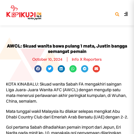
AWCL: Skuad wanita bawa pulang 1 mata, Justin bangga
semangat pemain
October 10, 2024
Info X Reporters
KOTA KINABALU: Skuad wanita Sabah FA mengakhiri saingan
Liga Juara-Juara Wanita AFC (AWCL) dengan mengutip satu
mata menerusi perlawanan akhir peringkat kumpulan, di Wuhan,
China, semalam.
Mata tunggal wakil Malaysia itu dilakar selepas mengikat Abu
Dhabi Country Club dari Emeriah Arab Bersatu (UAE) dengan 2-2.
Gol pertama Sabah dihadiahkan pemain import dari Jepun, Eri
Narita pada minit ke-10, manakala gol penyamaan dijaringkan