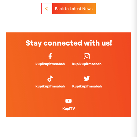
Back to Latest News
Stay connected with us!
kupikupifmsabah
kupikupifmsabah
kupikupifmsabah
Kupikupifmsabah
KupiTV