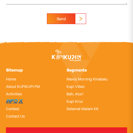
Send
Sitemap
Segments
Home
Maxis Morning Kinabalu
About KUPIKUPI FM
Kupi Vibez
Activities
Bah, Atur!
InfoX
Kupi Kruz
Contest
Selamat Malam KK
Contact Us