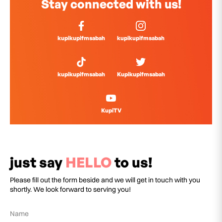
Stay connected with us!
kupikupifmsabah
kupikupifmsabah
kupikupifmsabah
Kupikupifmsabah
KupiTV
just say
HELLO
to us!
Please fill out the form beside and we will get in touch with you
shortly. We look forward to serving you!