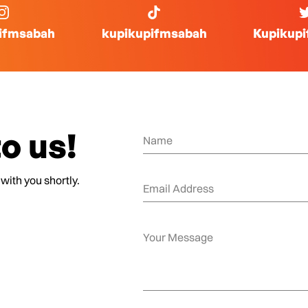
ifmsabah
kupikupifmsabah
Kupikup
o us!
 with you shortly.