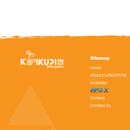
Sitemap
Home
About KUPIKUPI FM
Activities
InfoX
Contest
Contact Us