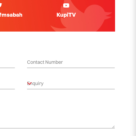
ifmsabah
KupiTV