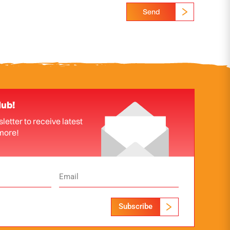
Send
lub!
letter to receive latest
more!
Subscribe