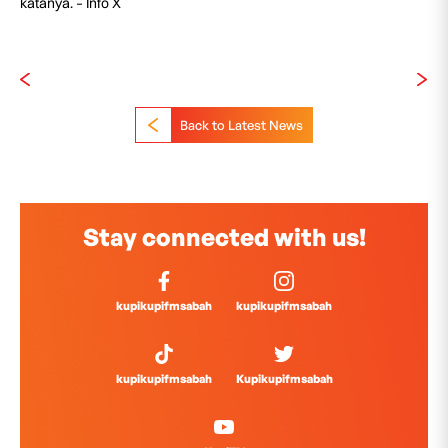
katanya. – Info X
Back to Latest News
Stay connected with us!
kupikupifmsabah
kupikupifmsabah
kupikupifmsabah
Kupikupifmsabah