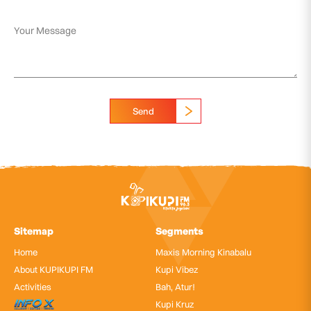
Send
Sitemap
Segments
Home
Maxis Morning Kinabalu
About KUPIKUPI FM
Kupi Vibez
Activities
Bah, Atur!
InfoX
Kupi Kruz