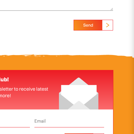
Send
lub!
letter to receive latest
more!