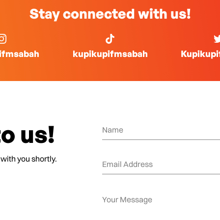
Stay connected with us!
ifmsabah
kupikupifmsabah
Kupikup
o us!
 with you shortly.