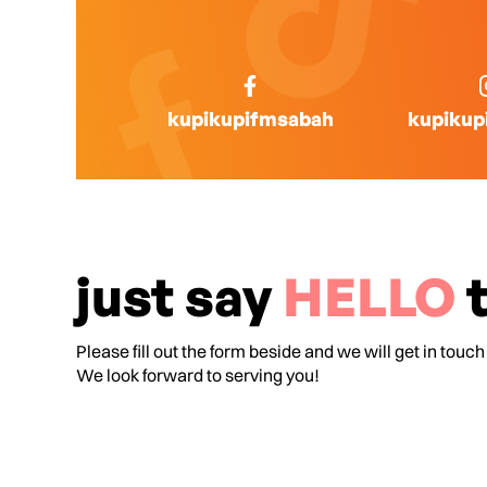
kupikupifmsabah
kupikup
just say
HELLO
t
Please fill out the form beside and we will get in touch
We look forward to serving you!