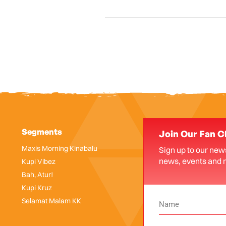
Segments
Join Our Fan C
Maxis Morning Kinabalu
Sign up to our news
news, events and 
Kupi Vibez
Bah, Atur!
Kupi Kruz
Selamat Malam KK