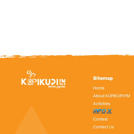
Sitemap
Home
About KUPIKUPI FM
Activities
InfoX
Contest
Contact Us