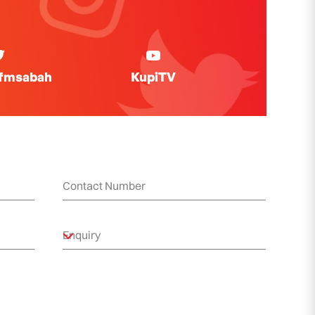
ifmsabah
KupiTV