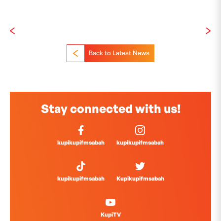
Back to Latest News
Stay connected with us!
kupikupifmsabah
kupikupifmsabah
kupikupifmsabah
Kupikupifmsabah
KupiTV