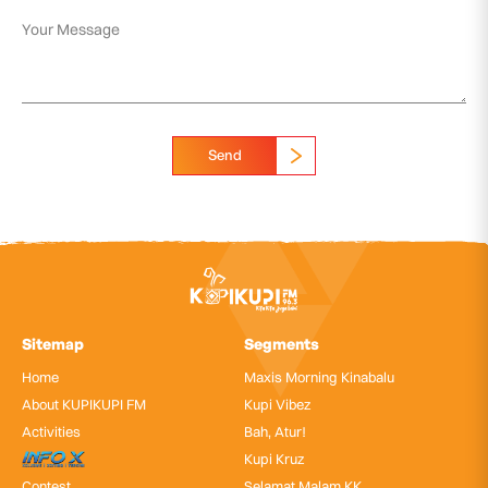
Send
Sitemap
Segments
Home
Maxis Morning Kinabalu
About KUPIKUPI FM
Kupi Vibez
Activities
Bah, Atur!
InfoX
Kupi Kruz
Contest
Selamat Malam KK