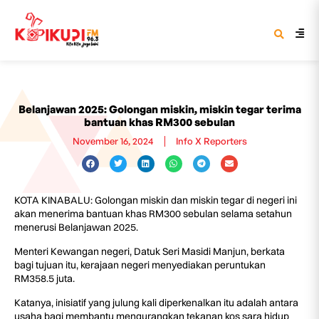
Belanjawan 2025: Golongan miskin, miskin tegar terima
bantuan khas RM300 sebulan
November 16, 2024
Info X Reporters
KOTA KINABALU: Golongan miskin dan miskin tegar di negeri ini
akan menerima bantuan khas RM300 sebulan selama setahun
menerusi Belanjawan 2025.
Menteri Kewangan negeri, Datuk Seri Masidi Manjun, berkata
bagi tujuan itu, kerajaan negeri menyediakan peruntukan
RM358.5 juta.
Katanya, inisiatif yang julung kali diperkenalkan itu adalah antara
usaha bagi membantu mengurangkan tekanan kos sara hidup