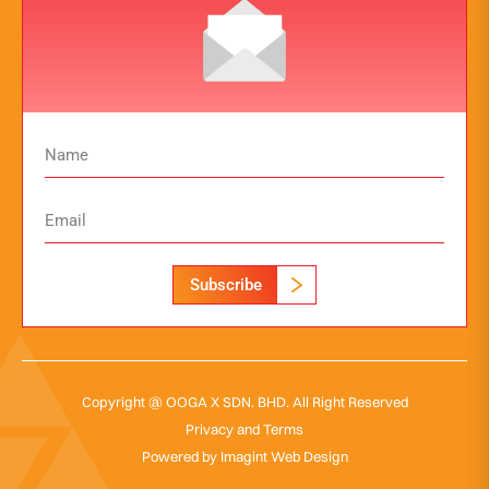
Subscribe
Copyright @ OOGA X SDN. BHD. All Right Reserved
Privacy and Terms
Powered by
Imagint Web Design