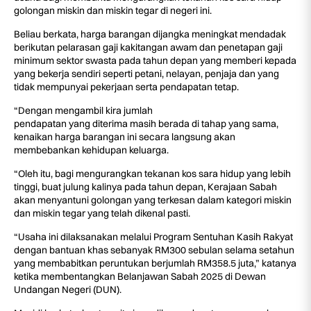
golongan miskin dan miskin tegar di negeri ini.
Beliau berkata, harga barangan dijangka meningkat mendadak
berikutan pelarasan gaji kakitangan awam dan penetapan gaji
minimum sektor swasta pada tahun depan yang memberi kepada
yang bekerja sendiri seperti petani, nelayan, penjaja dan yang
tidak mempunyai pekerjaan serta pendapatan tetap.
“Dengan mengambil kira jumlah
pendapatan yang diterima masih berada di tahap yang sama,
kenaikan harga barangan ini secara langsung akan
membebankan kehidupan keluarga.
“Oleh itu, bagi mengurangkan tekanan kos sara hidup yang lebih
tinggi, buat julung kalinya pada tahun depan, Kerajaan Sabah
akan menyantuni golongan yang terkesan dalam kategori miskin
dan miskin tegar yang telah dikenal pasti.
“Usaha ini dilaksanakan melalui Program Sentuhan Kasih Rakyat
dengan bantuan khas sebanyak RM300 sebulan selama setahun
yang membabitkan peruntukan berjumlah RM358.5 juta,” katanya
ketika membentangkan Belanjawan Sabah 2025 di Dewan
Undangan Negeri (DUN).