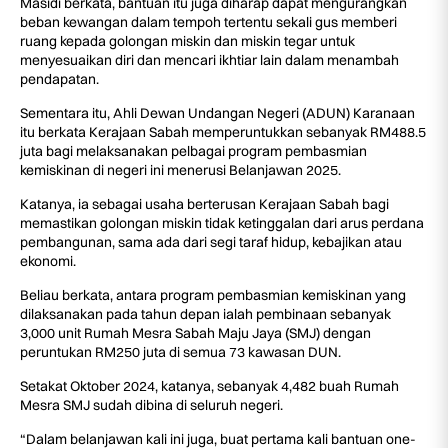
Masidi berkata, bantuan itu juga diharap dapat mengurangkan
beban kewangan dalam tempoh tertentu sekali gus memberi
ruang kepada golongan miskin dan miskin tegar untuk
menyesuaikan diri dan mencari ikhtiar lain dalam menambah
pendapatan.
Sementara itu, Ahli Dewan Undangan Negeri (ADUN) Karanaan
itu berkata Kerajaan Sabah memperuntukkan sebanyak RM488.5
juta bagi melaksanakan pelbagai program pembasmian
kemiskinan di negeri ini menerusi Belanjawan 2025.
Katanya, ia sebagai usaha berterusan Kerajaan Sabah bagi
memastikan golongan miskin tidak ketinggalan dari arus perdana
pembangunan, sama ada dari segi taraf hidup, kebajikan atau
ekonomi.
Beliau berkata, antara program pembasmian kemiskinan yang
dilaksanakan pada tahun depan ialah pembinaan sebanyak
3,000 unit Rumah Mesra Sabah Maju Jaya (SMJ) dengan
peruntukan RM250 juta di semua 73 kawasan DUN.
Setakat Oktober 2024, katanya, sebanyak 4,482 buah Rumah
Mesra SMJ sudah dibina di seluruh negeri.
“Dalam belanjawan kali ini juga, buat pertama kali bantuan one-