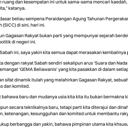
an ruang dan kesempatan ini untuk sama-sama mencari kaedah, 
ta,” katanya.
 dasar beliau sempena Peraidangan Agung Tahunan Pergerakan
ICC) di sini, hari ini.
n Gagasan Rakyat bukan parti yang mempunyai sejarah berdeka
itik di negeri ini.
di Sabah ini, saya yakin kita semua dapat merasakan kembalinya p
ta dengan rakyat Sabah sendiri sekalipun arus ‘Suara dan Nad
emangat ‘GEMA Beliawanis’ yang kita pasakkan di dalam setiap 
sifat dinamik itulah yang melahirkan Gagasan Rakyat, sebuah p
s dan komited.
t bahawa baru dan mudanya usia kita kita itu bukan bermakna k
pun secara teknikalnya baru, tetapi parti kita diterajui dan d
, ketenangan, kesungguhan dan komited untuk membantu raky
cukup berbangga dan yakin, bahawa pimpinan utama kita khsus