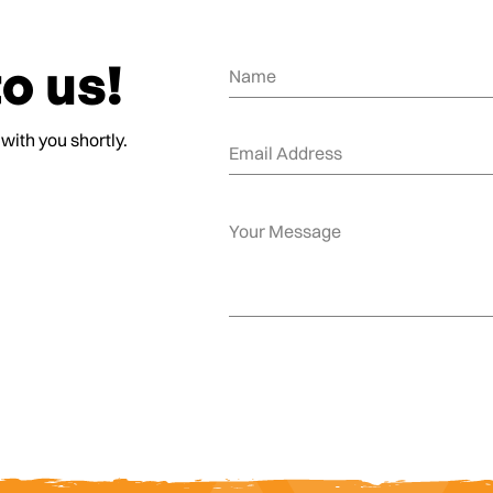
o us!
 with you shortly.