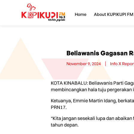
Home
About KUPIKUPI FM
Beliawanis Gagasan Ra
November 9, 2024
Info X Repor
KOTA KINABALU: Beliawanis Parti Gaga
membincangkan hala tuju pergerakan it
Ketuanya, Emmie Martin Idang, berkat
PRN17.
“Kita jangan sesekali lupa dan abaika
tahun depan.