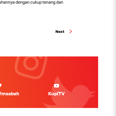
luruhannya dengan cukup tenang dan
Next
ifmsabah
KupiTV