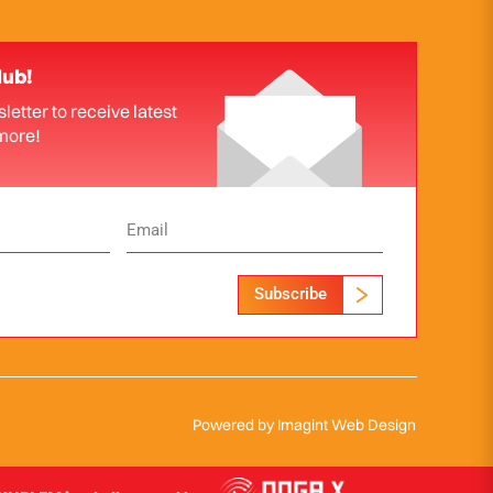
lub!
letter to receive latest
more!
Subscribe
Powered by
Imagint Web Design