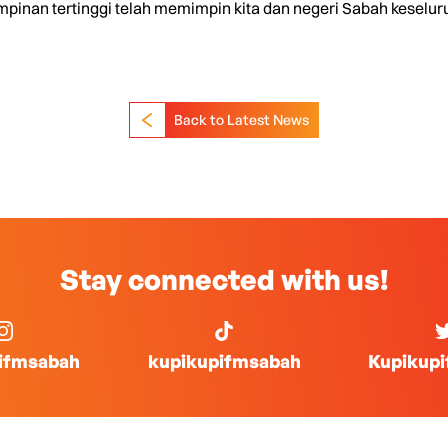
 pimpinan tertinggi telah memimpin kita dan negeri Sabah kese
Back to Latest News
Stay connected with us!
ifmsabah
kupikupifmsabah
Kupikup