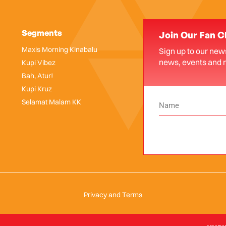
Segments
Join Our Fan C
Maxis Morning Kinabalu
Sign up to our news
news, events and 
Kupi Vibez
Bah, Atur!
Kupi Kruz
Selamat Malam KK
Privacy and Terms