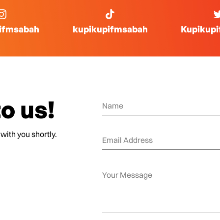
ifmsabah
kupikupifmsabah
Kupikup
o us!
 with you shortly.