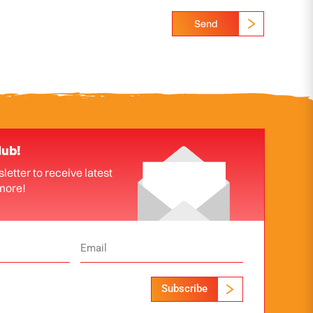
Send
lub!
letter to receive latest
more!
Subscribe