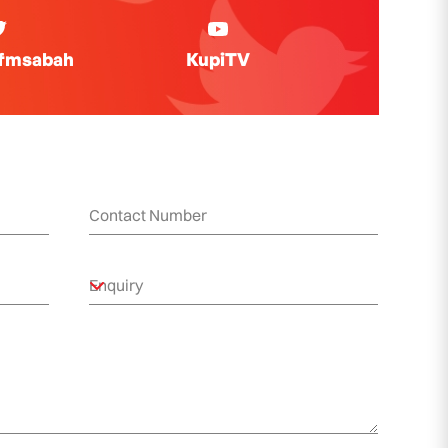
ifmsabah
KupiTV