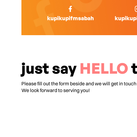
kupikupifmsabah
kupikup
just say
HELLO
t
Please fill out the form beside and we will get in touch
We look forward to serving you!