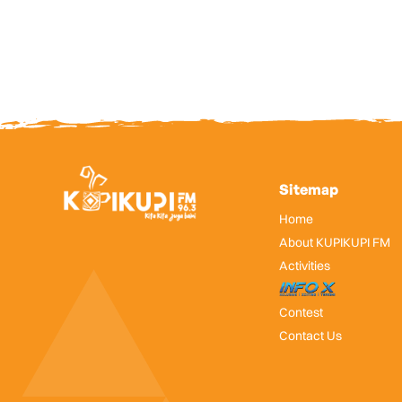
Sitemap
Home
About KUPIKUPI FM
Activities
InfoX
Contest
Contact Us