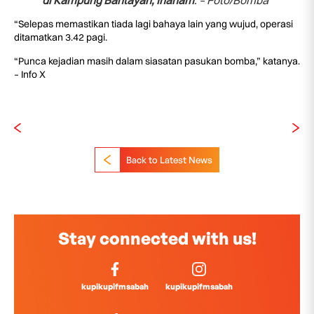
di Kampung Bantayan, Inanam
. – Foto/Bomba
“Selepas memastikan tiada lagi bahaya lain yang wujud, operasi
ditamatkan 3.42 pagi.
“Punca kejadian masih dalam siasatan pasukan bomba,” katanya.
– Info X
Back to Latest News
Stay connected with us!
kupikupifmsabah
kupikupifmsabah