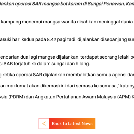
ankan operasi SAR mangsa bot karam di Sungai Penawan, Kam
 kampung menemui mangsa wanita disahkan meninggal dunia d
uki hari kedua pada 8.42 pagi tadi, dijalankan disepanjang s
pencarian dua lagi mangsa dijalankan, terdapat seorang lelaki 
i SAR terjatuh ke dalam sungai dan hilang.
ang ketika operasi SAR dijalankan membabitkan semua agensi d
dan maklumat akan dikemaskini dari semasa ke semasa,” katany
alaysia (PDRM) dan Angkatan Pertahanan Awam Malaysia (APM) Ke
Back to Latest News