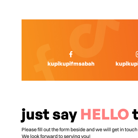
kupikupifmsabah
kupikup
just say
HELLO
t
Please fill out the form beside and we will get in touch
We look forward to serving you!