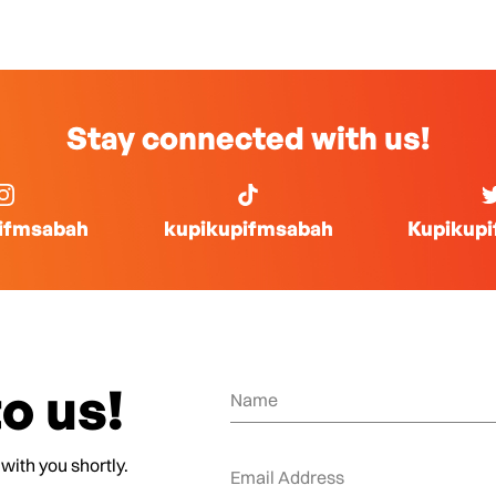
Stay connected with us!
ifmsabah
kupikupifmsabah
Kupikup
o us!
 with you shortly.