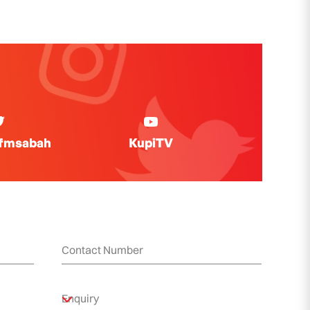
ifmsabah
KupiTV