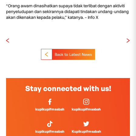
“Orang awam dinasihatkan supaya tidak terlibat dengan aktiviti
penyeludupan dan sekirannya didapati tindakan undang-undang
akan dikenakan kepada pelaku,” katanya. – Info X
Back to Latest News
Stay connected with us!
kupikupifmsabah
kupikupifmsabah
kupikupifmsabah
Kupikupifmsabah