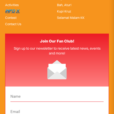
Activities
Bah, Atur!
InfoX
Kupi Kruz
Contest
Selamat Malam KK
Contact Us
Join Our Fan Club!
Sign up to our newsletter to receive latest news, events
and more!