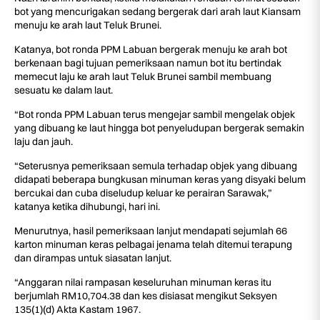
bot yang mencurigakan sedang bergerak dari arah laut Kiansam
menuju ke arah laut Teluk Brunei.
Katanya, bot ronda PPM Labuan bergerak menuju ke arah bot
berkenaan bagi tujuan pemeriksaan namun bot itu bertindak
memecut laju ke arah laut Teluk Brunei sambil membuang
sesuatu ke dalam laut.
“Bot ronda PPM Labuan terus mengejar sambil mengelak objek
yang dibuang ke laut hingga bot penyeludupan bergerak semakin
laju dan jauh.
“Seterusnya pemeriksaan semula terhadap objek yang dibuang
didapati beberapa bungkusan minuman keras yang disyaki belum
bercukai dan cuba diseludup keluar ke perairan Sarawak,”
katanya ketika dihubungi, hari ini.
Menurutnya, hasil pemeriksaan lanjut mendapati sejumlah 66
karton minuman keras pelbagai jenama telah ditemui terapung
dan dirampas untuk siasatan lanjut.
“Anggaran nilai rampasan keseluruhan minuman keras itu
berjumlah RM10,704.38 dan kes disiasat mengikut Seksyen
135(1)(d) Akta Kastam 1967.