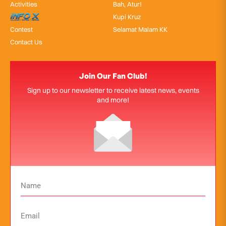
Activities
Bah, Atur!
InfoX
Kupi Kruz
Contest
Selamat Malam KK
Contact Us
Join Our Fan Club!
Sign up to our newsletter to receive latest news, events
and more!