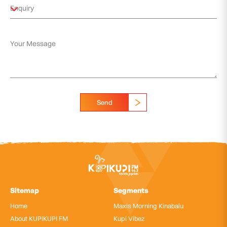
Send
Sitemap
Segments
Home
Maxis Morning Kinabalu
About KUPIKUPI FM
Kupi Vibez