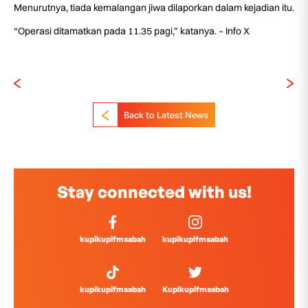
Menurutnya, tiada kemalangan jiwa dilaporkan dalam kejadian itu.
“Operasi ditamatkan pada 11.35 pagi,” katanya. – Info X
Back to Latest News
Stay connected with us!
kupikupifmsabah
kupikupifmsabah
kupikupifmsabah
Kupikupifmsabah